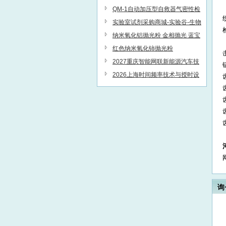
仪
QM-1自动加压型自救器气密性检
查仪
实验室试剂采购商城-实验谷-生物
实验室耗材-默克代理
纳米氧化铝抛光粉 金相抛光 蓝宝
石抛光
红色纳米氧化铈抛光粉
2027重庆智能网联新能源汽车技
术与生态链博览会
2026上海时间频率技术与授时设
备展11月启幕
齿
齿
询