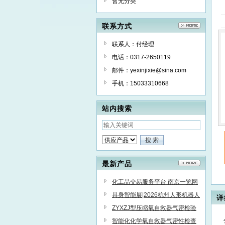
暂无分类
联系方式
联系人：付经理
电话：0317-2650119
邮件：yexinjixie@sina.com
手机：15033310668
站内搜索
最新产品
化工品交易服务平台 南京一览网
化工原料 精细化学品
具身智能展|2026杭州人形机器人
详
展|仿生机器人展5月启幕
ZYXZJ型压缩氧自救器气密检验
仪厂家
智能化化学氧自救器气密性检查