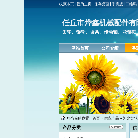
收藏本页
|
设为主页
|
保存桌面
|
手机版
|
二维码
任丘市烨鑫机械配件有
齿轮、链轮、齿条、传动轴、花键轴
网站首页
公司介绍
供
您当前的位置：
首页
»
供应产品
» 河北齿
产品分类
供